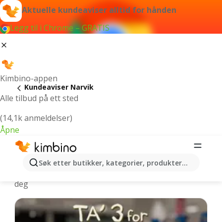
Aktuelle kundeaviser alltid for hånden
Legg til i Chrome – GRATIS
Kimbino-appen
Kundeaviser Narvik
Alle tilbud på ett sted
(14,1k anmeldelser)
Åpne
Narvik - Nyeste kundeaviser
Søk etter butikker, kategorier, produkter...
Vi velger de nyeste og mest populære tilbudene for
deg