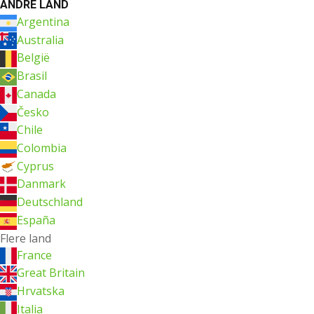
ANDRE LAND
Argentina
Australia
België
Brasil
Canada
Česko
Chile
Colombia
Cyprus
Danmark
Deutschland
España
Flere land
France
Great Britain
Hrvatska
Italia