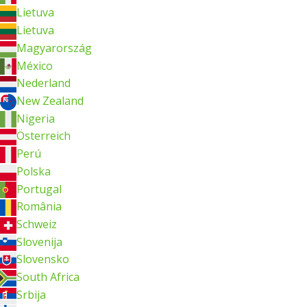
Lietuva
Lietuva
Magyarország
México
Nederland
New Zealand
Nigeria
Österreich
Perú
Polska
Portugal
România
Schweiz
Slovenija
Slovensko
South Africa
Srbija