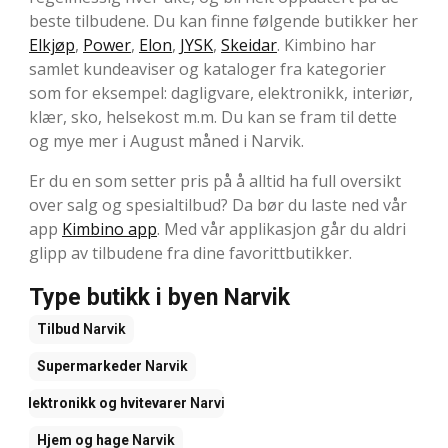
beste tilbudene. Du kan finne følgende butikker her
Elkjøp
,
Power
,
Elon
,
JYSK
,
Skeidar
. Kimbino har
samlet kundeaviser og kataloger fra kategorier
som for eksempel: dagligvare, elektronikk, interiør,
klær, sko, helsekost m.m. Du kan se fram til dette
og mye mer i August måned i Narvik.
Er du en som setter pris på å alltid ha full oversikt
over salg og spesialtilbud? Da bør du laste ned vår
app
Kimbino app
. Med vår applikasjon går du aldri
glipp av tilbudene fra dine favorittbutikker.
Type butikk i byen Narvik
Tilbud
Narvik
Supermarkeder
Narvik
Elektronikk og hvitevarer
Narvik
Hjem og hage
Narvik