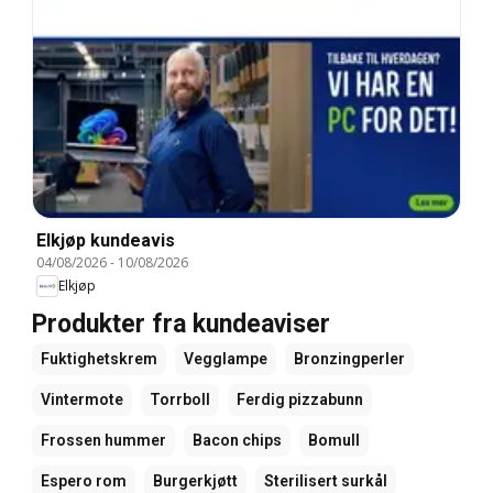
Elkjøp kundeavis
04/08/2026
-
10/08/2026
Elkjøp
Produkter fra kundeaviser
Fuktighetskrem
Vegglampe
Bronzingperler
Vintermote
Torrboll
Ferdig pizzabunn
Frossen hummer
Bacon chips
Bomull
Espero rom
Burgerkjøtt
Sterilisert surkål