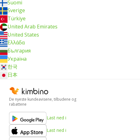
Suomi
Sverige
Türkiye
United Arab Emirates
United States
Ελλάδα
България
Україна
한국
日本
De nyeste kundeavisene, tilbudene og
rabattene
Last ned i
Last ned i