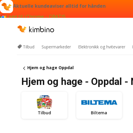
Aktuelle kundeaviser alltid for hånden
Legg til i Chrome – GRATIS
Tilbud
Supermarkeder
Elektronikk og hvitevarer
Hjem og hage Oppdal
Hjem og hage - Oppdal - 
Tilbud
Biltema