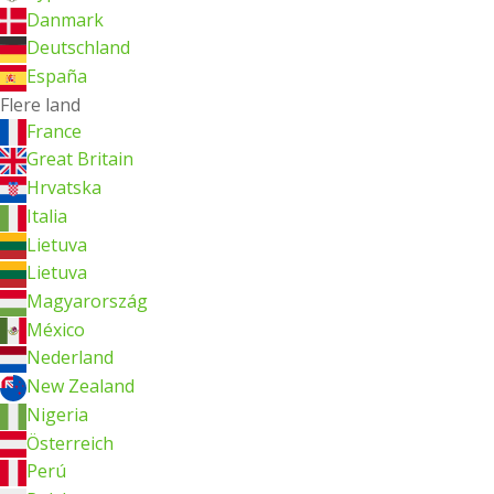
Danmark
Deutschland
España
Flere land
France
Great Britain
Hrvatska
Italia
Lietuva
Lietuva
Magyarország
México
Nederland
New Zealand
Nigeria
Österreich
Perú