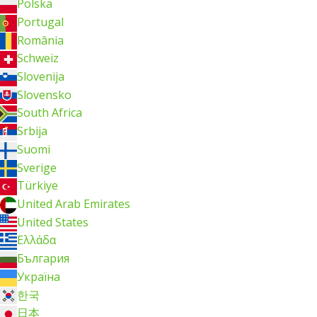
Polska
Portugal
România
Schweiz
Slovenija
Slovensko
South Africa
Srbija
Suomi
Sverige
Türkiye
United Arab Emirates
United States
Ελλάδα
България
Україна
한국
日本