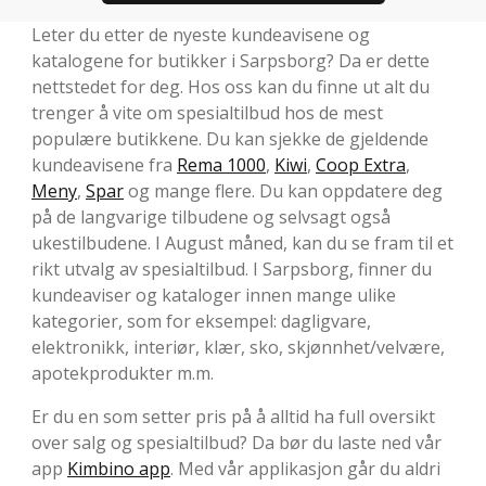
Leter du etter de nyeste kundeavisene og
katalogene for butikker i Sarpsborg? Da er dette
nettstedet for deg. Hos oss kan du finne ut alt du
trenger å vite om spesialtilbud hos de mest
populære butikkene. Du kan sjekke de gjeldende
kundeavisene fra
Rema 1000
,
Kiwi
,
Coop Extra
,
Meny
,
Spar
og mange flere. Du kan oppdatere deg
på de langvarige tilbudene og selvsagt også
ukestilbudene. I August måned, kan du se fram til et
rikt utvalg av spesialtilbud. I Sarpsborg, finner du
kundeaviser og kataloger innen mange ulike
kategorier, som for eksempel: dagligvare,
elektronikk, interiør, klær, sko, skjønnhet/velvære,
apotekprodukter m.m.
Er du en som setter pris på å alltid ha full oversikt
over salg og spesialtilbud? Da bør du laste ned vår
app
Kimbino app
. Med vår applikasjon går du aldri