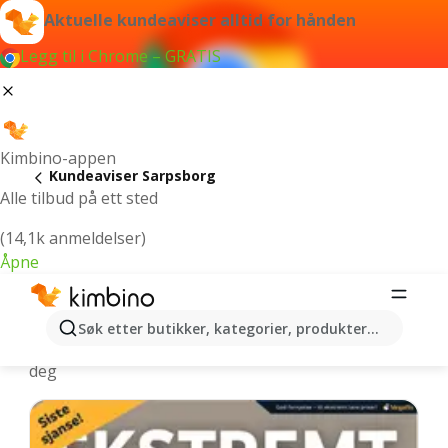
Aktuelle kundeaviser alltid for hånden
Legg til i Chrome – GRATIS
Kimbino-appen
Kundeaviser Sarpsborg
Alle tilbud på ett sted
(14,1k anmeldelser)
Åpne
Sarpsborg - Nyeste kundeaviser
Søk etter butikker, kategorier, produkter...
Vi velger de nyeste og mest populære tilbudene for
deg