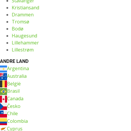
Stavanger
Kristiansand
Drammen
Tromsø
Bodø
Haugesund
Lillehammer
Lillestrøm
ANDRE LAND
Argentina
Australia
België
Brasil
Canada
Česko
Chile
Colombia
Cyprus