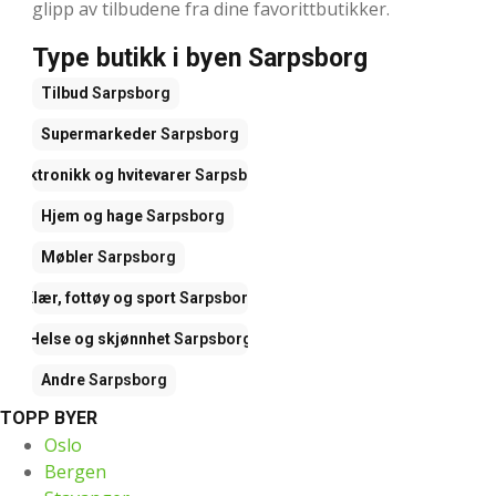
glipp av tilbudene fra dine favorittbutikker.
Type butikk i byen Sarpsborg
Tilbud
Sarpsborg
Supermarkeder
Sarpsborg
Elektronikk og hvitevarer
Sarpsborg
Hjem og hage
Sarpsborg
Møbler
Sarpsborg
Klær, fottøy og sport
Sarpsborg
Helse og skjønnhet
Sarpsborg
Andre
Sarpsborg
TOPP BYER
Oslo
Bergen