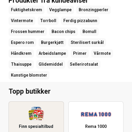
Produkter fra kundeaviser
Fuktighetskrem
Vegglampe
Bronzingperler
Vintermote
Torrboll
Ferdig pizzabunn
Frossen hummer
Bacon chips
Bomull
Espero rom
Burgerkjøtt
Sterilisert surkål
Håndkrem
Arbeidslampe
Primer
Vårmote
Thaisuppe
Glidemiddel
Sellerirotsalat
Kunstige blomster
Topp butikker
Finn spesialtilbud
Rema 1000