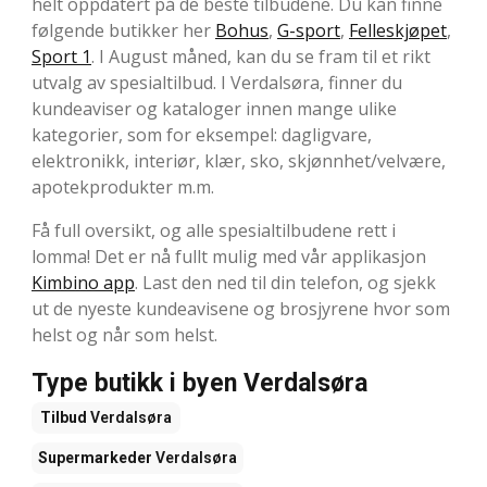
helt oppdatert på de beste tilbudene. Du kan finne
følgende butikker her
Bohus
,
G-sport
,
Felleskjøpet
,
Sport 1
. I August måned, kan du se fram til et rikt
utvalg av spesialtilbud. I Verdalsøra, finner du
kundeaviser og kataloger innen mange ulike
kategorier, som for eksempel: dagligvare,
elektronikk, interiør, klær, sko, skjønnhet/velvære,
apotekprodukter m.m.
Få full oversikt, og alle spesialtilbudene rett i
lomma! Det er nå fullt mulig med vår applikasjon
Kimbino app
. Last den ned til din telefon, og sjekk
ut de nyeste kundeavisene og brosjyrene hvor som
helst og når som helst.
Type butikk i byen Verdalsøra
Tilbud
Verdalsøra
Supermarkeder
Verdalsøra