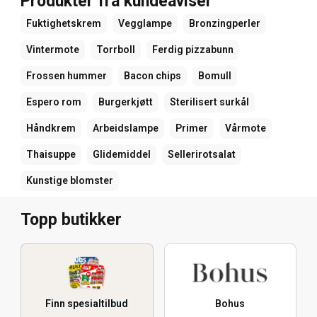
Produkter fra kundeaviser
Fuktighetskrem
Vegglampe
Bronzingperler
Vintermote
Torrboll
Ferdig pizzabunn
Frossen hummer
Bacon chips
Bomull
Espero rom
Burgerkjøtt
Sterilisert surkål
Håndkrem
Arbeidslampe
Primer
Vårmote
Thaisuppe
Glidemiddel
Sellerirotsalat
Kunstige blomster
Topp butikker
Finn spesialtilbud
Bohus