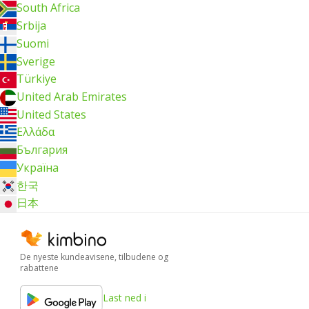
South Africa
Srbija
Suomi
Sverige
Türkiye
United Arab Emirates
United States
Ελλάδα
България
Україна
한국
日本
De nyeste kundeavisene, tilbudene og
rabattene
Last ned i