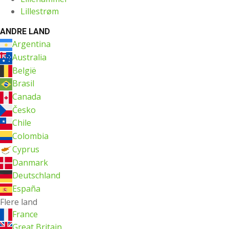
Lillestrøm
ANDRE LAND
Argentina
Australia
België
Brasil
Canada
Česko
Chile
Colombia
Cyprus
Danmark
Deutschland
España
Flere land
France
Great Britain