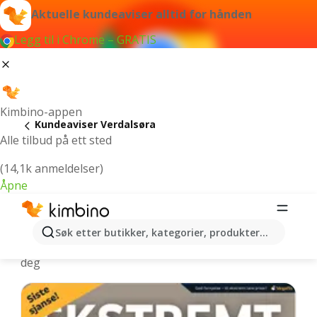
Aktuelle kundeaviser alltid for hånden
Legg til i Chrome – GRATIS
Kimbino-appen
Kundeaviser Verdalsøra
Alle tilbud på ett sted
(14,1k anmeldelser)
Åpne
Verdalsøra - Nyeste kundeaviser
Søk etter butikker, kategorier, produkter...
Vi velger de nyeste og mest populære tilbudene for
deg