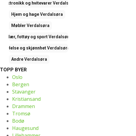
Elektronikk og hvitevarer
Verdalsøra
Hjem og hage
Verdalsøra
Møbler
Verdalsøra
Klær, fottøy og sport
Verdalsøra
Helse og skjønnhet
Verdalsøra
Andre
Verdalsøra
TOPP BYER
Oslo
Bergen
Stavanger
Kristiansand
Drammen
Tromsø
Bodø
Haugesund
Lillehammer