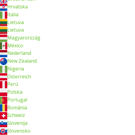
Hrvatska
Italia
Lietuva
Lietuva
Magyarország
México
Nederland
New Zealand
Nigeria
Österreich
Perú
Polska
Portugal
România
Schweiz
Slovenija
Slovensko