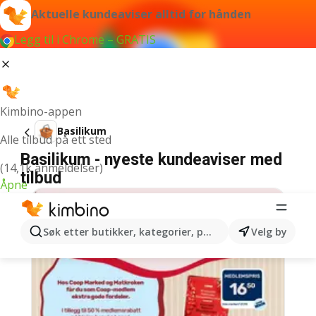
Aktuelle kundeaviser alltid for hånden
Legg til i Chrome – GRATIS
Kimbino-appen
Basilikum
Alle tilbud på ett sted
Basilikum - nyeste kundeaviser med
(14,1k anmeldelser)
tilbud
Åpne
Søk etter butikker, kategorier, produkter...
Velg by