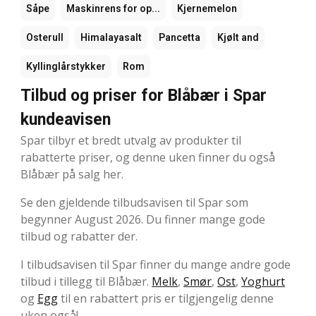
Såpe
Maskinrens for op...
Kjernemelon
Osterull
Himalayasalt
Pancetta
Kjølt and
Kyllinglårstykker
Rom
Tilbud og priser for Blåbær i Spar
kundeavisen
Spar tilbyr et bredt utvalg av produkter til
rabatterte priser, og denne uken finner du også
Blåbær på salg her.
Se den gjeldende tilbudsavisen til Spar som
begynner August 2026. Du finner mange gode
tilbud og rabatter der.
I tilbudsavisen til Spar finner du mange andre gode
tilbud i tillegg til Blåbær.
Melk
,
Smør
,
Ost
,
Yoghurt
og
Egg
til en rabattert pris er tilgjengelig denne
uken også!