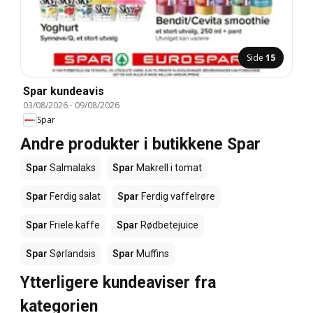
Side
15
Spar kundeavis
03/08/2026
-
09/08/2026
Spar
Andre produkter i butikkene Spar
Spar
Salmalaks
Spar
Makrell i tomat
Spar
Ferdig salat
Spar
Ferdig vaffelrøre
Spar
Friele kaffe
Spar
Rødbetejuice
Spar
Sørlandsis
Spar
Muffins
Ytterligere kundeaviser fra
kategorien