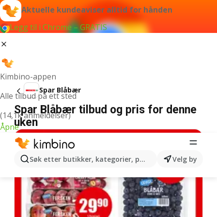
Aktuelle kundeaviser alltid for hånden
Legg til i Chrome – GRATIS
Kimbino-appen
Spar Blåbær
Alle tilbud på ett sted
Spar Blåbær tilbud og pris for denne
(14,1k anmeldelser)
uken
Åpne
Søk etter butikker, kategorier, produkter...
Velg by