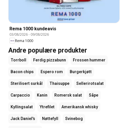
Rema 1000 kundeavis
03/08/2026
-
09/08/2026
Rema 1000
Andre populære produkter
Torrboll
Ferdig pizzabunn
Frossen hummer
Bacon chips
Espero rom
Burgerkjøtt
Sterilisert surkål
Thaisuppe
Sellerirotsalat
Carpaccio
Kanin
Romersk salat
Såpe
Kyllingsalat
Ytrefilet
Amerikansk whisky
Jack Daniel's
Nøttefyll
Svinebog