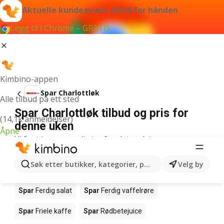
Aktuelle kundeaviser alltid for hånden
Legg til i Chrome – GRATIS
Kimbino-appen
Spar Charlottløk
Alle tilbud på ett sted
Spar Charlottløk tilbud og pris for
(14,1k anmeldelser)
denne uken
Åpne
Vi fant ingen resultater for det ordet.
Andre produkter i butikkene Spar
Søk etter butikker, kategorier, produkter...
Velg by
Spar
Salmalaks
Spar
Makrell i tomat
Spar
Ferdig salat
Spar
Ferdig vaffelrøre
Spar
Friele kaffe
Spar
Rødbetejuice