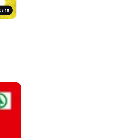
ide
18