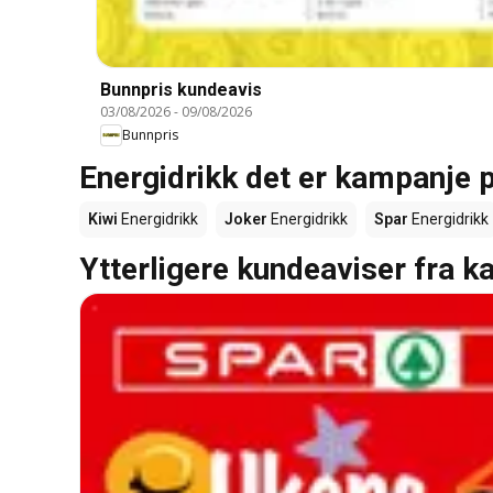
Bunnpris kundeavis
03/08/2026
-
09/08/2026
Bunnpris
Energidrikk det er kampanje på
Kiwi
Energidrikk
Joker
Energidrikk
Spar
Energidrikk
Ytterligere kundeaviser fra k