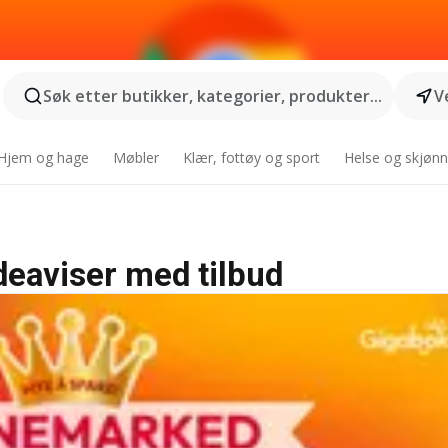
Søk etter butikker, kategorier, produkter...
V
Hjem og hage
Møbler
Klær, fottøy og sport
Helse og skjønn
deaviser med tilbud