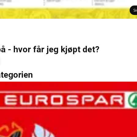
S
 - hvor får jeg kjøpt det?
ategorien