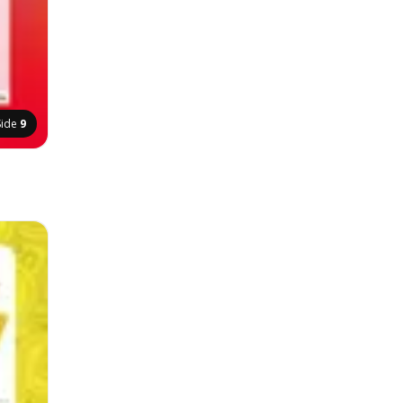
Side
9