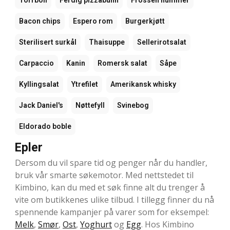
Bacon chips
Espero rom
Burgerkjøtt
Sterilisert surkål
Thaisuppe
Sellerirotsalat
Carpaccio
Kanin
Romersk salat
Såpe
Kyllingsalat
Ytrefilet
Amerikansk whisky
Jack Daniel's
Nøttefyll
Svinebog
Eldorado boble
Epler
Dersom du vil spare tid og penger når du handler,
bruk vår smarte søkemotor. Med nettstedet til
Kimbino, kan du med et søk finne alt du trenger å
vite om butikkenes ulike tilbud. I tillegg finner du nå
spennende kampanjer på varer som for eksempel:
Melk
,
Smør
,
Ost
,
Yoghurt
og
Egg
. Hos Kimbino