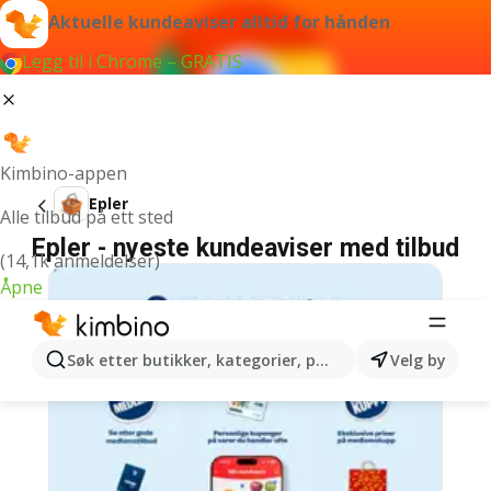
Aktuelle kundeaviser alltid for hånden
Legg til i Chrome – GRATIS
Kimbino-appen
Epler
Alle tilbud på ett sted
Epler - nyeste kundeaviser med tilbud
(14,1k anmeldelser)
Åpne
Søk etter butikker, kategorier, produkter...
Velg by