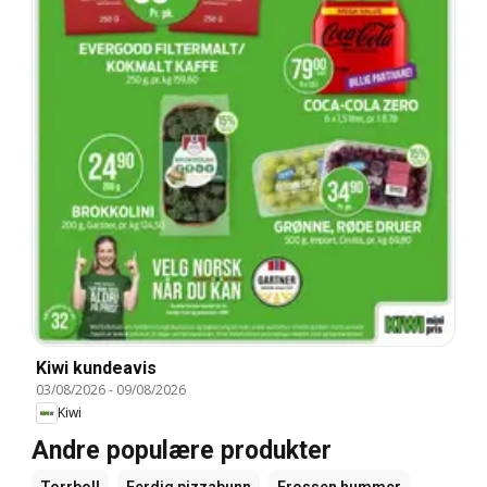
Kiwi kundeavis
03/08/2026
-
09/08/2026
Kiwi
Andre populære produkter
Torrboll
Ferdig pizzabunn
Frossen hummer