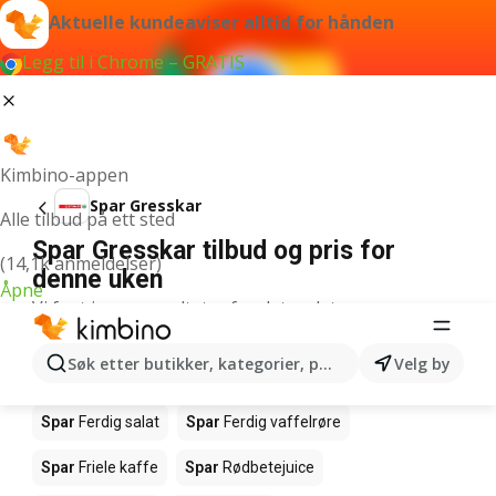
Aktuelle kundeaviser alltid for hånden
Legg til i Chrome – GRATIS
Kimbino-appen
Spar Gresskar
Alle tilbud på ett sted
Spar Gresskar tilbud og pris for
(14,1k anmeldelser)
denne uken
Åpne
Vi fant ingen resultater for det ordet.
Andre produkter i butikkene Spar
Søk etter butikker, kategorier, produkter...
Velg by
Spar
Salmalaks
Spar
Makrell i tomat
Spar
Ferdig salat
Spar
Ferdig vaffelrøre
Spar
Friele kaffe
Spar
Rødbetejuice