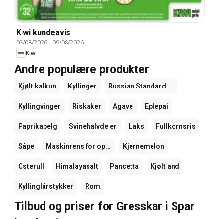
Kiwi kundeavis
03/08/2026
-
09/08/2026
Kiwi
Andre populære produkter
Kjølt kalkun
Kyllinger
Russian Standard ...
Kyllingvinger
Riskaker
Agave
Eplepai
Paprikabelg
Svinehalvdeler
Laks
Fullkornsris
Såpe
Maskinrens for op...
Kjernemelon
Osterull
Himalayasalt
Pancetta
Kjølt and
Kyllinglårstykker
Rom
Tilbud og priser for Gresskar i Spar