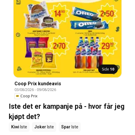
Side
10
Coop Prix kundeavis
03/08/2026
-
09/08/2026
Coop Prix
Iste det er kampanje på - hvor får jeg
kjøpt det?
Kiwi
Iste
Joker
Iste
Spar
Iste