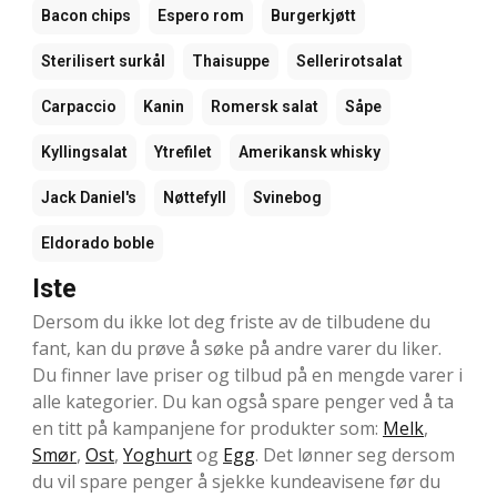
Bacon chips
Espero rom
Burgerkjøtt
Sterilisert surkål
Thaisuppe
Sellerirotsalat
Carpaccio
Kanin
Romersk salat
Såpe
Kyllingsalat
Ytrefilet
Amerikansk whisky
Jack Daniel's
Nøttefyll
Svinebog
Eldorado boble
Iste
Dersom du ikke lot deg friste av de tilbudene du
fant, kan du prøve å søke på andre varer du liker.
Du finner lave priser og tilbud på en mengde varer i
alle kategorier. Du kan også spare penger ved å ta
en titt på kampanjene for produkter som:
Melk
,
Smør
,
Ost
,
Yoghurt
og
Egg
. Det lønner seg dersom
du vil spare penger å sjekke kundeavisene før du