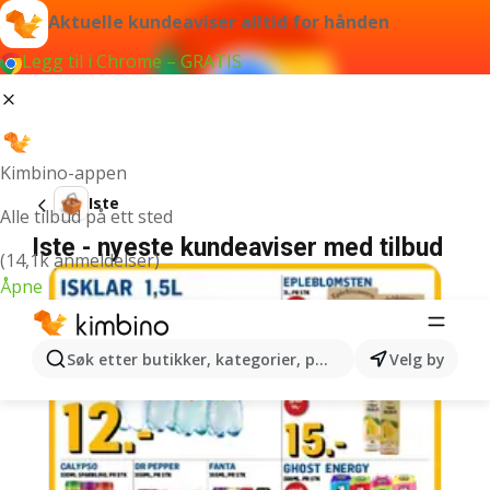
Aktuelle kundeaviser alltid for hånden
Legg til i Chrome – GRATIS
Kimbino-appen
Iste
Alle tilbud på ett sted
Iste - nyeste kundeaviser med tilbud
(14,1k anmeldelser)
Åpne
Søk etter butikker, kategorier, produkter...
Velg by