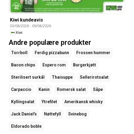
Kiwi kundeavis
03/08/2026
-
09/08/2026
Kiwi
Andre populære produkter
Torrboll
Ferdig pizzabunn
Frossen hummer
Bacon chips
Espero rom
Burgerkjøtt
Sterilisert surkål
Thaisuppe
Sellerirotsalat
Carpaccio
Kanin
Romersk salat
Såpe
Kyllingsalat
Ytrefilet
Amerikansk whisky
Jack Daniel's
Nøttefyll
Svinebog
Eldorado boble