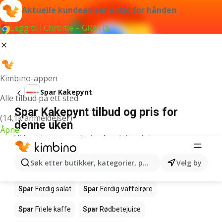
Aktuelle kundeaviser alltid for hånden
Legg til i Chrome – GRATIS
Kimbino-appen
Spar Kakepynt
Alle tilbud på ett sted
Spar Kakepynt tilbud og pris for
(14,1k anmeldelser)
denne uken
Åpne
Vi fant ingen resultater for det ordet.
Andre produkter i butikkene Spar
Søk etter butikker, kategorier, produkter...
Velg by
Spar
Salmalaks
Spar
Makrell i tomat
Spar
Ferdig salat
Spar
Ferdig vaffelrøre
Spar
Friele kaffe
Spar
Rødbetejuice