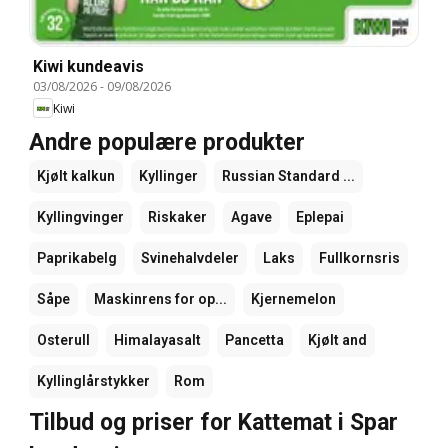
Kiwi kundeavis
03/08/2026
-
09/08/2026
Kiwi
Andre populære produkter
Kjølt kalkun
Kyllinger
Russian Standard ...
Kyllingvinger
Riskaker
Agave
Eplepai
Paprikabelg
Svinehalvdeler
Laks
Fullkornsris
Såpe
Maskinrens for op...
Kjernemelon
Osterull
Himalayasalt
Pancetta
Kjølt and
Kyllinglårstykker
Rom
Tilbud og priser for Kattemat i Spar