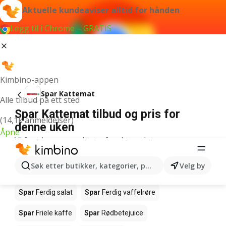
Aktuelle kundeaviser alltid for hånden
Legg til i Chrome – GRATIS
Kimbino-appen
Spar Kattemat
Alle tilbud på ett sted
Spar Kattemat tilbud og pris for
(14,1k anmeldelser)
denne uken
Åpne
Vi fant ingen resultater for det ordet.
Andre produkter i butikkene Spar
Søk etter butikker, kategorier, produkter...
Velg by
Spar
Salmalaks
Spar
Makrell i tomat
Spar
Ferdig salat
Spar
Ferdig vaffelrøre
Spar
Friele kaffe
Spar
Rødbetejuice