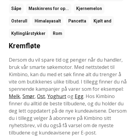
Såpe
Maskinrens for op...
Kjernemelon
Osterull
Himalayasalt
Pancetta
Kjølt and
Kyllinglårstykker
Rom
Kremfløte
Dersom du vil spare tid og penger når du handler,
bruk vår smarte søkemotor. Med nettstedet til
Kimbino, kan du med et søk finne alt du trenger å
vite om butikkenes ulike tilbud. I tillegg finner du nå
spennende kampanjer på varer som for eksempel:
Melk
,
Smør
,
Ost
,
Yoghurt
og
Egg
. Hos Kimbino
finner du alltid de beste tilbudene, og du holder du
deg lett oppdatert på de nye kundeavisene. Dersom
du i tillegg velger å abonnere på Kimbino sitt
nyhetsbrev, vil du også få varsel om de nyeste
tilbudene og kundeavisene per E-post.