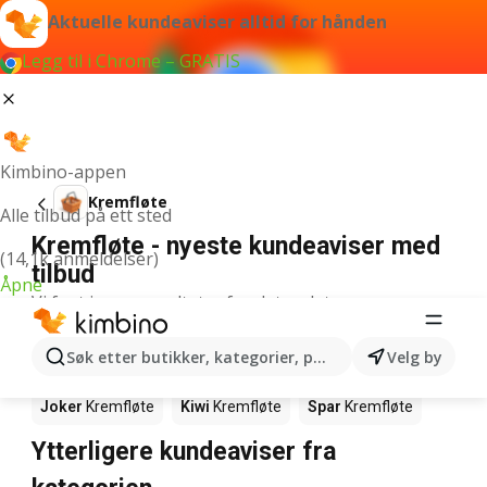
Aktuelle kundeaviser alltid for hånden
Legg til i Chrome – GRATIS
Kimbino-appen
Kremfløte
Alle tilbud på ett sted
Kremfløte - nyeste kundeaviser med
(14,1k anmeldelser)
tilbud
Åpne
Vi fant ingen resultater for det ordet.
Kremfløte det er kampanje på - hvor
Søk etter butikker, kategorier, produkter...
Velg by
får jeg kjøpt det?
Joker
Kremfløte
Kiwi
Kremfløte
Spar
Kremfløte
Ytterligere kundeaviser fra