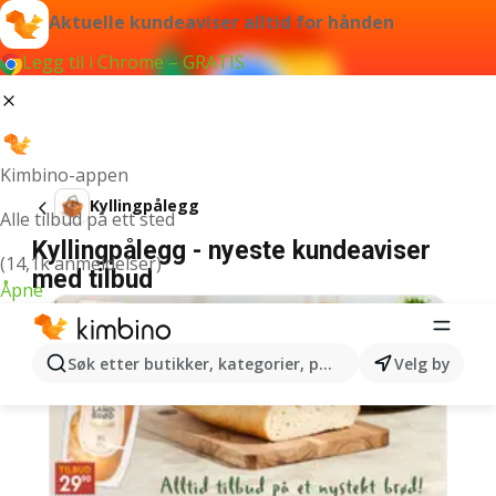
Aktuelle kundeaviser alltid for hånden
Legg til i Chrome – GRATIS
Kimbino-appen
Kyllingpålegg
Alle tilbud på ett sted
Kyllingpålegg - nyeste kundeaviser
(14,1k anmeldelser)
med tilbud
Åpne
Søk etter butikker, kategorier, produkter...
Velg by