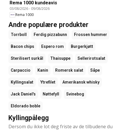
Rema 1000 kundeavis
03/08/2026
-
09/08/2026
Rema 1000
Andre populære produkter
Torrboll
Ferdig pizzabunn
Frossen hummer
Bacon chips
Espero rom
Burgerkjøtt
Sterilisert surkål
Thaisuppe
Sellerirotsalat
Carpaccio
Kanin
Romersk salat
Såpe
Kyllingsalat
Ytrefilet
Amerikansk whisky
Jack Daniel's
Nøttefyll
Svinebog
Eldorado boble
Kyllingpålegg
Dersom du ikke lot deg friste av de tilbudene du