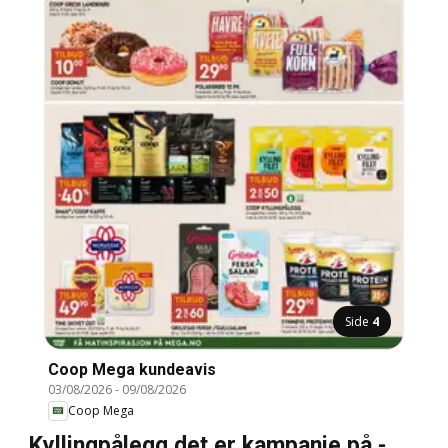
Side
4
Coop Mega kundeavis
03/08/2026
-
09/08/2026
Coop Mega
Kyllingpålegg det er kampanje på -