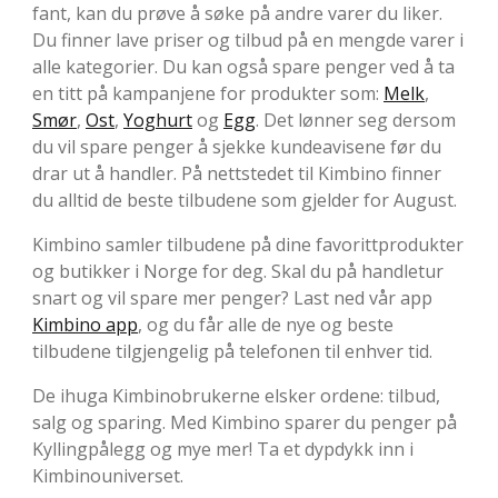
fant, kan du prøve å søke på andre varer du liker.
Du finner lave priser og tilbud på en mengde varer i
alle kategorier. Du kan også spare penger ved å ta
en titt på kampanjene for produkter som:
Melk
,
Smør
,
Ost
,
Yoghurt
og
Egg
. Det lønner seg dersom
du vil spare penger å sjekke kundeavisene før du
drar ut å handler. På nettstedet til Kimbino finner
du alltid de beste tilbudene som gjelder for August.
Kimbino samler tilbudene på dine favorittprodukter
og butikker i Norge for deg. Skal du på handletur
snart og vil spare mer penger? Last ned vår app
Kimbino app
, og du får alle de nye og beste
tilbudene tilgjengelig på telefonen til enhver tid.
De ihuga Kimbinobrukerne elsker ordene: tilbud,
salg og sparing. Med Kimbino sparer du penger på
Kyllingpålegg og mye mer! Ta et dypdykk inn i
Kimbinouniverset.