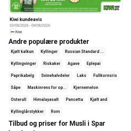
Kiwi kundeavis
03/08/2026
-
09/08/2026
Kiwi
Andre populære produkter
Kjølt kalkun
Kyllinger
Russian Standard ...
Kyllingvinger
Riskaker
Agave
Eplepai
Paprikabelg
Svinehalvdeler
Laks
Fullkornsris
Såpe
Maskinrens for op...
Kjernemelon
Osterull
Himalayasalt
Pancetta
Kjølt and
Kyllinglårstykker
Rom
Tilbud og priser for Musli i Spar