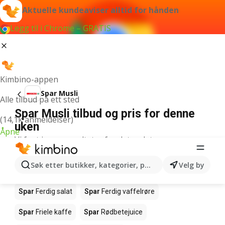
Aktuelle kundeaviser alltid for hånden
Legg til i Chrome – GRATIS
Kimbino-appen
Spar Musli
Alle tilbud på ett sted
Spar Musli tilbud og pris for denne
(14,1k anmeldelser)
uken
Åpne
Vi fant ingen resultater for det ordet.
Andre produkter i butikkene Spar
Søk etter butikker, kategorier, produkter...
Velg by
Spar
Salmalaks
Spar
Makrell i tomat
Spar
Ferdig salat
Spar
Ferdig vaffelrøre
Spar
Friele kaffe
Spar
Rødbetejuice