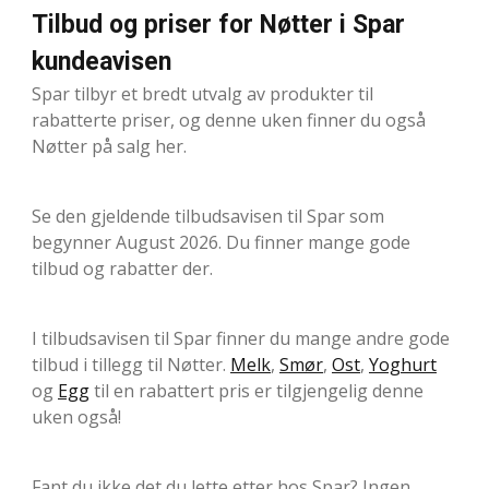
Tilbud og priser for Nøtter i Spar
kundeavisen
Spar tilbyr et bredt utvalg av produkter til
rabatterte priser, og denne uken finner du også
Nøtter på salg her.
Se den gjeldende tilbudsavisen til Spar som
begynner August 2026. Du finner mange gode
tilbud og rabatter der.
I tilbudsavisen til Spar finner du mange andre gode
tilbud i tillegg til Nøtter.
Melk
,
Smør
,
Ost
,
Yoghurt
og
Egg
til en rabattert pris er tilgjengelig denne
uken også!
Fant du ikke det du lette etter hos Spar? Ingen