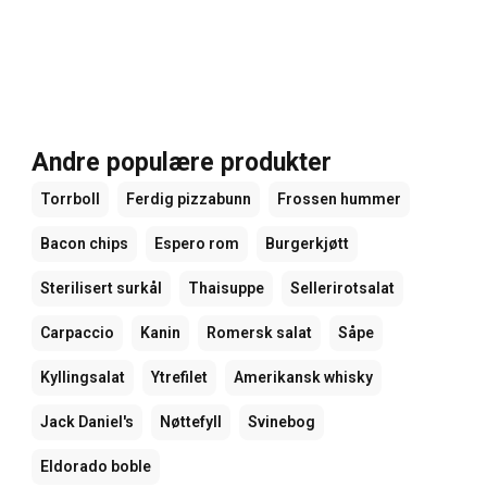
Andre populære produkter
Torrboll
Ferdig pizzabunn
Frossen hummer
Bacon chips
Espero rom
Burgerkjøtt
Sterilisert surkål
Thaisuppe
Sellerirotsalat
Carpaccio
Kanin
Romersk salat
Såpe
Kyllingsalat
Ytrefilet
Amerikansk whisky
Jack Daniel's
Nøttefyll
Svinebog
Eldorado boble