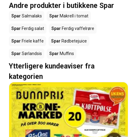
Andre produkter i butikkene Spar
Spar
Salmalaks
Spar
Makrell i tomat
Spar
Ferdig salat
Spar
Ferdig vaffelrøre
Spar
Friele kaffe
Spar
Rødbetejuice
Spar
Sørlandsis
Spar
Muffins
Ytterligere kundeaviser fra
kategorien