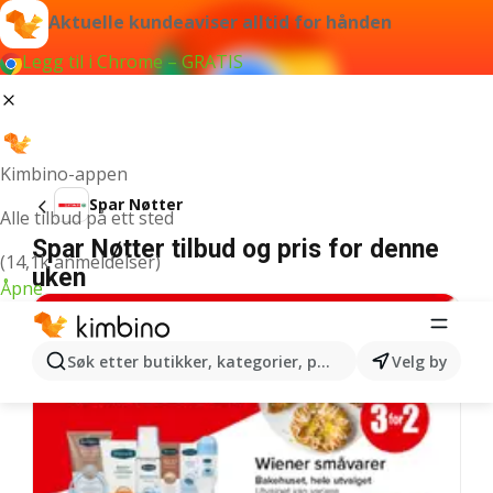
Aktuelle kundeaviser alltid for hånden
Legg til i Chrome – GRATIS
Kimbino-appen
Spar Nøtter
Alle tilbud på ett sted
Spar Nøtter tilbud og pris for denne
(14,1k anmeldelser)
uken
Åpne
Søk etter butikker, kategorier, produkter...
Velg by