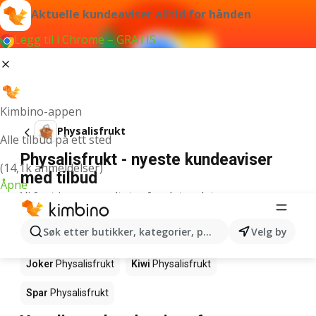
Aktuelle kundeaviser alltid for hånden
Legg til i Chrome – GRATIS
Kimbino-appen
Physalisfrukt
Alle tilbud på ett sted
Physalisfrukt - nyeste kundeaviser
(14,1k anmeldelser)
med tilbud
Åpne
Vi fant ingen resultater for det ordet.
Physalisfrukt det er kampanje på -
Søk etter butikker, kategorier, produkter...
Velg by
hvor får jeg kjøpt det?
Joker
Physalisfrukt
Kiwi
Physalisfrukt
Spar
Physalisfrukt