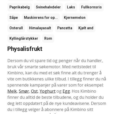
Paprikabelg
Svinehalvdeler
Laks
Fullkornsris
Såpe
Maskinrens for op...
Kjernemelon
Osterull
Himalayasalt
Pancetta
Kjølt and
Kyllinglårstykker
Rom
Physalisfrukt
Dersom du vil spare tid og penger når du handler,
bruk vår smarte søkemotor. Med nettstedet til
Kimbino, kan du med et søk finne alt du trenger å
vite om butikkenes ulike tilbud. I tillegg finner du nå
spennende kampanjer på varer som for eksempel:
Melk
,
Smør
,
Ost
,
Yoghurt
og
Egg
. Hos Kimbino
finner du alltid de beste tilbudene, og du holder du
deg lett oppdatert på de nye kundeavisene. Dersom
du i tillegg velger å abonnere på Kimbino sitt