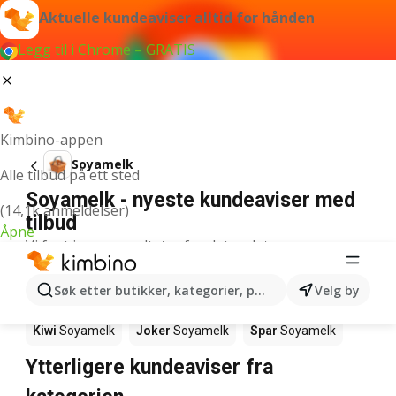
Aktuelle kundeaviser alltid for hånden
Legg til i Chrome – GRATIS
Kimbino-appen
Soyamelk
Alle tilbud på ett sted
Soyamelk - nyeste kundeaviser med
(14,1k anmeldelser)
tilbud
Åpne
Vi fant ingen resultater for det ordet.
Soyamelk det er kampanje på - hvor
Søk etter butikker, kategorier, produkter...
Velg by
får jeg kjøpt det?
Kiwi
Soyamelk
Joker
Soyamelk
Spar
Soyamelk
Ytterligere kundeaviser fra