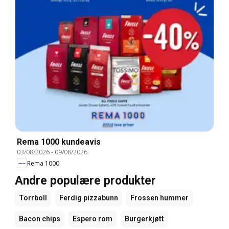
Rema 1000 kundeavis
03/08/2026
-
09/08/2026
Rema 1000
Andre populære produkter
Torrboll
Ferdig pizzabunn
Frossen hummer
Bacon chips
Espero rom
Burgerkjøtt