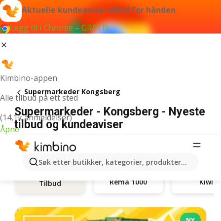
Aktuelle kundeaviser alltid for hånden
Legg til i Chrome – GRATIS
Kimbino-appen
Supermarkeder Kongsberg
Alle tilbud på ett sted
Supermarkeder - Kongsberg - Nyeste
(14,1k anmeldelser)
tilbud og kundeaviser
Åpne
Søk etter butikker, kategorier, produkter...
Rema 1000
Kiwi
Tilbud
NY