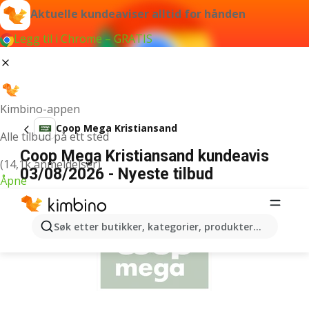
Aktuelle kundeaviser alltid for hånden
Legg til i Chrome – GRATIS
Kimbino-appen
Coop Mega Kristiansand
Alle tilbud på ett sted
Coop Mega Kristiansand kundeavis
(14,1k anmeldelser)
03/08/2026 - Nyeste tilbud
Åpne
ANNONSER
Søk etter butikker, kategorier, produkter...