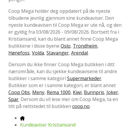
Coop Mega holder deg oppdatert på de nyeste
tilbudene jevnlig gjennom sine kundeaviser. Den
nyeste kundeavisen til Coop Mega er ute nå, og den
er gyldig fra 03/08/2026 - 09/08/2026. Bortsett fra i
Kristiansand, kan du blant annet finne Coop Mega
butikkene i disse byene
Oslo
,
Trondheim
,
Hønefoss
,
Volda
,
Stavanger
,
Arendal
.
Dersom du ikke finner Coop Mega butikken i ditt
nærområde, kan du sjekke kundeavisene til andre
butikker i samme kategori
Supermarkeder
.
Butikker som er i samme kategori, er blant annet
Coop Obs
,
Meny
,
Rema 1000
,
Kiwi
,
Bunnpris
,
Joker
,
Spar
. Dersom du vil lese mer om Coop Mega, ta en
titt på nettstedet til butikken
coop.no
.
Kundeaviser Kristiansand