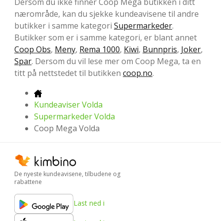
Dersom du ikke finner Coop Mega butikken i ditt
nærområde, kan du sjekke kundeavisene til andre
butikker i samme kategori
Supermarkeder
.
Butikker som er i samme kategori, er blant annet
Coop Obs
,
Meny
,
Rema 1000
,
Kiwi
,
Bunnpris
,
Joker
,
Spar
. Dersom du vil lese mer om Coop Mega, ta en
titt på nettstedet til butikken
coop.no
.
Kundeaviser Volda
Supermarkeder Volda
Coop Mega Volda
De nyeste kundeavisene, tilbudene og
rabattene
Last ned i