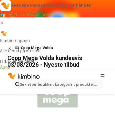
Aktuelle kundeaviser alltid for hånden
Legg til i Chrome – GRATIS
Kimbino-appen
Coop Mega Volda
Alle tilbud på ett sted
Coop Mega Volda kundeavis
(14,1k anmeldelser)
03/08/2026 - Nyeste tilbud
Åpne
ANNONSER
Søk etter butikker, kategorier, produkter...