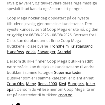
utvalg av varer, og takket være deres regelmessige
spesialtilbud kan du også spare litt penger.
Coop Mega holder deg oppdatert på de nyeste
tilbudene jevnlig gjennom sine kundeaviser. Den
nyeste kundeavisen til Coop Mega er ute nå, og den
er gyldig fra 06/08/2026 - 08/08/2026. Bortsett fra i
Oslo, kan du blant annet finne Coop Mega
butikkene i disse byene
Trondheim
,
Kristiansand
,
Hønefoss
,
Volda
,
Stavanger
,
Arendal
.
Dersom du ikke finner Coop Mega butikken i ditt
nærområde, kan du sjekke kundeavisene til andre
butikker i samme kategori
Supermarkeder
.
Butikker som er i samme kategori, er blant annet
Coop Obs
,
Meny
,
Rema 1000
,
Kiwi
,
Bunnpris
,
Joker
,
Spar
. Dersom du vil lese mer om Coop Mega, ta en
titt på nettstedet til butikken
coop.no
.