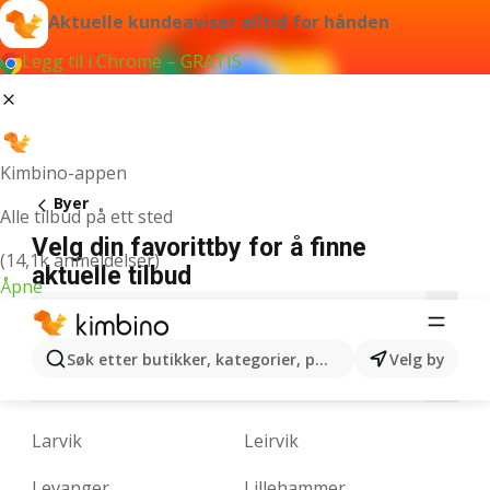
Aktuelle kundeaviser alltid for hånden
Legg til i Chrome – GRATIS
Kimbino-appen
Byer
Alle tilbud på ett sted
Velg din favorittby for å finne
(14,1k anmeldelser)
aktuelle tilbud
Åpne
A
B
D
E
F
G
H
I
J
K
Søk etter butikker, kategorier, produkter...
Velg by
L
M
N
O
P
R
S
T
U
V
Larvik
Leirvik
Levanger
Lillehammer