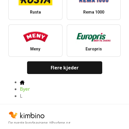
Rusta
Rema 1000
Meny
Europris
Flere kjeder
Byer
L
De nyeste kundeavisene, tilbudene og
rabattene