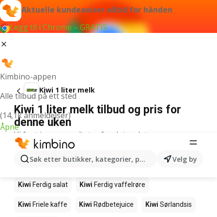
Aktuelle kundeaviser alltid for hånden
Legg til i Chrome – GRATIS
Kimbino-appen
Kiwi 1 liter melk
Alle tilbud på ett sted
Kiwi 1 liter melk tilbud og pris for
(14,1k anmeldelser)
denne uken
Åpne
Vi fant ingen resultater for det ordet.
Andre produkter i butikkene Kiwi
Søk etter butikker, kategorier, produkter...
Velg by
Kiwi
Edamamebønner
Kiwi
Makrell i tomat
Kiwi
Ferdig salat
Kiwi
Ferdig vaffelrøre
Kiwi
Friele kaffe
Kiwi
Rødbetejuice
Kiwi
Sørlandsis