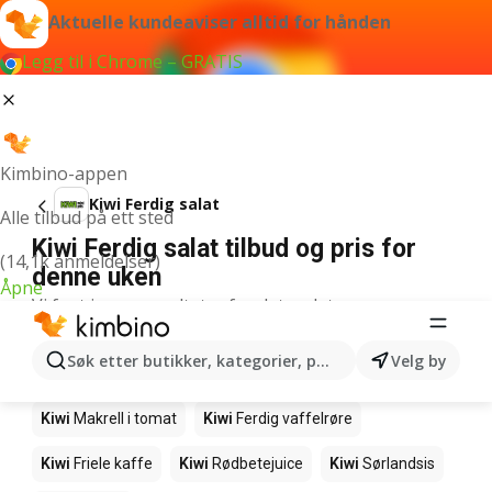
Aktuelle kundeaviser alltid for hånden
Legg til i Chrome – GRATIS
Kimbino-appen
Kiwi Ferdig salat
Alle tilbud på ett sted
Kiwi Ferdig salat tilbud og pris for
(14,1k anmeldelser)
denne uken
Åpne
Vi fant ingen resultater for det ordet.
Andre produkter i butikkene Kiwi
Søk etter butikker, kategorier, produkter...
Velg by
Kiwi
Edamamebønner
Kiwi
Fårikålkjøtt
Kiwi
Makrell i tomat
Kiwi
Ferdig vaffelrøre
Kiwi
Friele kaffe
Kiwi
Rødbetejuice
Kiwi
Sørlandsis