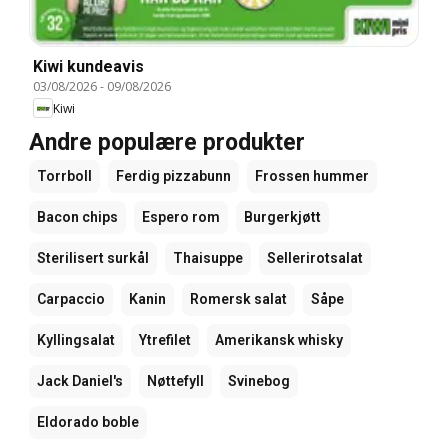
Kiwi kundeavis
03/08/2026
-
09/08/2026
Kiwi
Andre populære produkter
Torrboll
Ferdig pizzabunn
Frossen hummer
Bacon chips
Espero rom
Burgerkjøtt
Sterilisert surkål
Thaisuppe
Sellerirotsalat
Carpaccio
Kanin
Romersk salat
Såpe
Kyllingsalat
Ytrefilet
Amerikansk whisky
Jack Daniel's
Nøttefyll
Svinebog
Eldorado boble