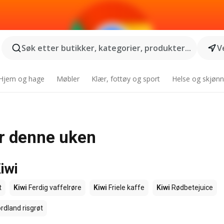
Søk etter butikker, kategorier, produkter...
V
Hjem og hage
Møbler
Klær, fottøy og sport
Helse og skjønn
for denne uken
iwi
t
Kiwi
Ferdig vaffelrøre
Kiwi
Friele kaffe
Kiwi
Rødbetejuice
rdland risgrøt