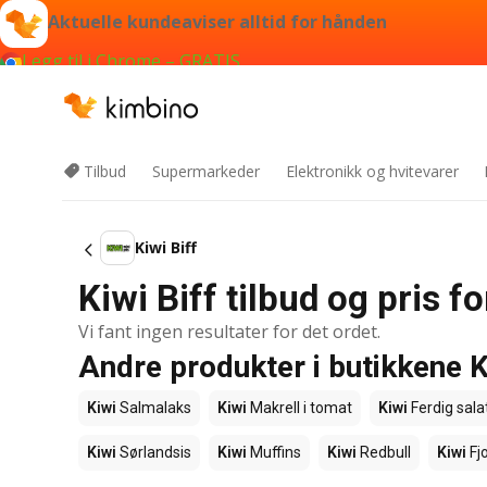
Aktuelle kundeaviser alltid for hånden
Legg til i Chrome – GRATIS
Tilbud
Supermarkeder
Elektronikk og hvitevarer
Kiwi Biff
Kiwi Biff tilbud og pris 
Vi fant ingen resultater for det ordet.
Andre produkter i butikkene K
Kiwi
Salmalaks
Kiwi
Makrell i tomat
Kiwi
Ferdig sala
Kiwi
Sørlandsis
Kiwi
Muffins
Kiwi
Redbull
Kiwi
Fjo