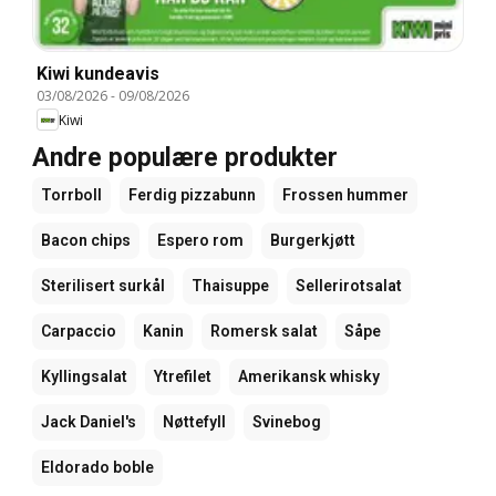
Kiwi kundeavis
03/08/2026
-
09/08/2026
Kiwi
Andre populære produkter
Torrboll
Ferdig pizzabunn
Frossen hummer
Bacon chips
Espero rom
Burgerkjøtt
Sterilisert surkål
Thaisuppe
Sellerirotsalat
Carpaccio
Kanin
Romersk salat
Såpe
Kyllingsalat
Ytrefilet
Amerikansk whisky
Jack Daniel's
Nøttefyll
Svinebog
Eldorado boble