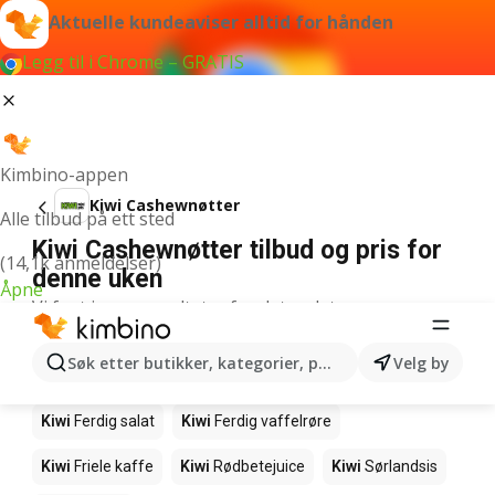
Aktuelle kundeaviser alltid for hånden
Legg til i Chrome – GRATIS
Kimbino-appen
Kiwi Cashewnøtter
Alle tilbud på ett sted
Kiwi Cashewnøtter tilbud og pris for
(14,1k anmeldelser)
denne uken
Åpne
Vi fant ingen resultater for det ordet.
Andre produkter i butikkene Kiwi
Søk etter butikker, kategorier, produkter...
Velg by
Kiwi
Salmalaks
Kiwi
Makrell i tomat
Kiwi
Ferdig salat
Kiwi
Ferdig vaffelrøre
Kiwi
Friele kaffe
Kiwi
Rødbetejuice
Kiwi
Sørlandsis