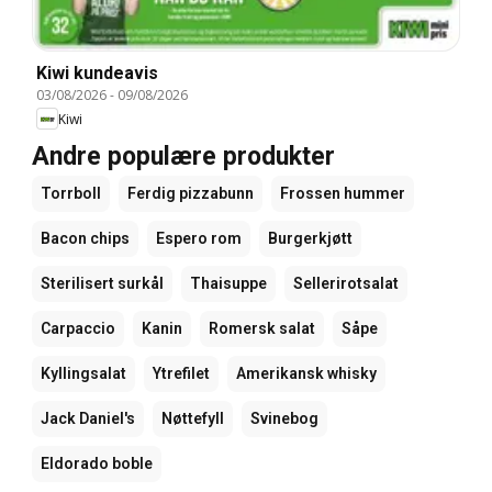
Kiwi kundeavis
03/08/2026
-
09/08/2026
Kiwi
Andre populære produkter
Torrboll
Ferdig pizzabunn
Frossen hummer
Bacon chips
Espero rom
Burgerkjøtt
Sterilisert surkål
Thaisuppe
Sellerirotsalat
Carpaccio
Kanin
Romersk salat
Såpe
Kyllingsalat
Ytrefilet
Amerikansk whisky
Jack Daniel's
Nøttefyll
Svinebog
Eldorado boble