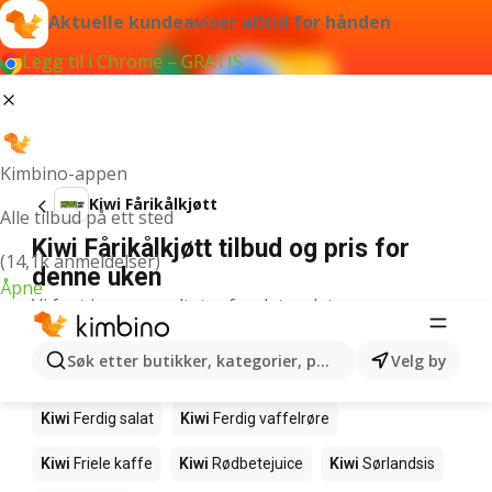
Aktuelle kundeaviser alltid for hånden
Legg til i Chrome – GRATIS
Kimbino-appen
Kiwi Fårikålkjøtt
Alle tilbud på ett sted
Kiwi Fårikålkjøtt tilbud og pris for
(14,1k anmeldelser)
denne uken
Åpne
Vi fant ingen resultater for det ordet.
Andre produkter i butikkene Kiwi
Søk etter butikker, kategorier, produkter...
Velg by
Kiwi
Edamamebønner
Kiwi
Makrell i tomat
Kiwi
Ferdig salat
Kiwi
Ferdig vaffelrøre
Kiwi
Friele kaffe
Kiwi
Rødbetejuice
Kiwi
Sørlandsis