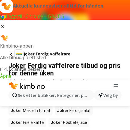
Aktuelle kundeaviser alltid for hånden
Legg til i Chrome – GRATIS
Kimbino-appen
Joker Ferdig vaffelrøre
Alle tilbud på ett sted
Joker Ferdig vaffelrøre tilbud og pris
(14,1k anmeldelser)
for denne uken
Åpne
Vi fant ingen resultater for det ordet.
Andre produkter i butikkene Joker
Søk etter butikker, kategorier, produkter...
Velg by
Joker
Edamamebønner
Joker
Fårikålkjøtt
Joker
Makrell i tomat
Joker
Ferdig salat
Joker
Friele kaffe
Joker
Rødbetejuice