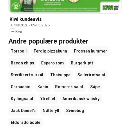
Kiwi kundeavis
03/08/2026
-
09/08/2026
Kiwi
Andre populære produkter
Torrboll
Ferdig pizzabunn
Frossen hummer
Bacon chips
Espero rom
Burgerkjøtt
Sterilisert surkål
Thaisuppe
Sellerirotsalat
Carpaccio
Kanin
Romersk salat
Såpe
Kyllingsalat
Ytrefilet
Amerikansk whisky
Jack Daniel's
Nøttefyll
Svinebog
Eldorado boble