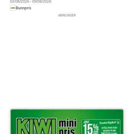
03/08/2026
-
09/08/2026
Bunnpris
ANNONSER