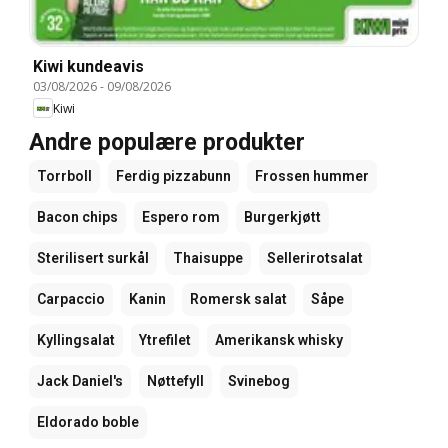
Kiwi kundeavis
03/08/2026
-
09/08/2026
Kiwi
Andre populære produkter
Torrboll
Ferdig pizzabunn
Frossen hummer
Bacon chips
Espero rom
Burgerkjøtt
Sterilisert surkål
Thaisuppe
Sellerirotsalat
Carpaccio
Kanin
Romersk salat
Såpe
Kyllingsalat
Ytrefilet
Amerikansk whisky
Jack Daniel's
Nøttefyll
Svinebog
Eldorado boble