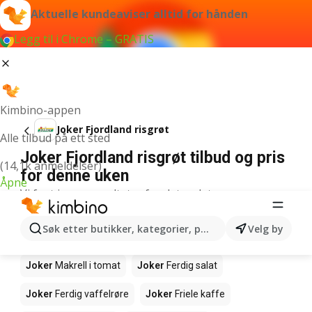
Aktuelle kundeaviser alltid for hånden
Legg til i Chrome – GRATIS
Kimbino-appen
Joker Fjordland risgrøt
Alle tilbud på ett sted
Joker Fjordland risgrøt tilbud og pris
(14,1k anmeldelser)
for denne uken
Åpne
Vi fant ingen resultater for det ordet.
Andre produkter i butikkene Joker
Søk etter butikker, kategorier, produkter...
Velg by
Joker
Edamamebønner
Joker
Fårikålkjøtt
Joker
Makrell i tomat
Joker
Ferdig salat
Joker
Ferdig vaffelrøre
Joker
Friele kaffe