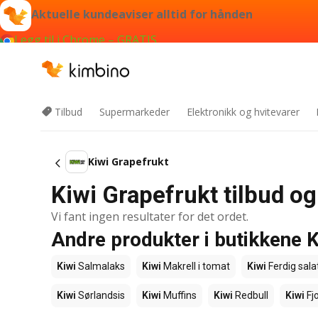
Aktuelle kundeaviser alltid for hånden
Legg til i Chrome – GRATIS
Tilbud
Supermarkeder
Elektronikk og hvitevarer
Kiwi Grapefrukt
Kiwi Grapefrukt tilbud og
Vi fant ingen resultater for det ordet.
Andre produkter i butikkene K
Kiwi
Salmalaks
Kiwi
Makrell i tomat
Kiwi
Ferdig sala
Kiwi
Sørlandsis
Kiwi
Muffins
Kiwi
Redbull
Kiwi
Fjo