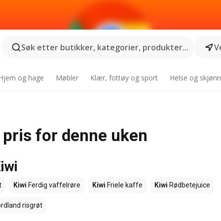
Søk etter butikker, kategorier, produkter...
V
Hjem og hage
Møbler
Klær, fottøy og sport
Helse og skjønn
 pris for denne uken
iwi
t
Kiwi
Ferdig vaffelrøre
Kiwi
Friele kaffe
Kiwi
Rødbetejuice
rdland risgrøt