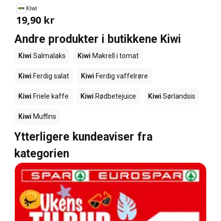
Kiwi
19,90 kr
Andre produkter i butikkene Kiwi
Kiwi
Salmalaks
Kiwi
Makrell i tomat
Kiwi
Ferdig salat
Kiwi
Ferdig vaffelrøre
Kiwi
Friele kaffe
Kiwi
Rødbetejuice
Kiwi
Sørlandsis
Kiwi
Muffins
Ytterligere kundeaviser fra
kategorien