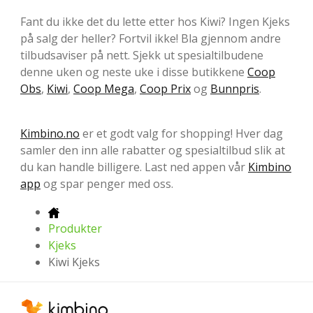
Fant du ikke det du lette etter hos Kiwi? Ingen Kjeks
på salg der heller? Fortvil ikke! Bla gjennom andre
tilbudsaviser på nett. Sjekk ut spesialtilbudene
denne uken og neste uke i disse butikkene
Coop
Obs
,
Kiwi
,
Coop Mega
,
Coop Prix
og
Bunnpris
.
Kimbino.no
er et godt valg for shopping! Hver dag
samler den inn alle rabatter og spesialtilbud slik at
du kan handle billigere. Last ned appen vår
Kimbino
app
og spar penger med oss.
Produkter
Kjeks
Kiwi Kjeks