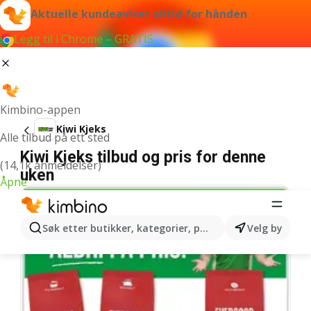
Aktuelle kundeaviser alltid for hånden
Legg til i Chrome – GRATIS
Kimbino-appen
Kiwi Kjeks
Alle tilbud på ett sted
Kiwi Kjeks tilbud og pris for denne
(14,1k anmeldelser)
uken
Åpne
Søk etter butikker, kategorier, produkter...
Velg by