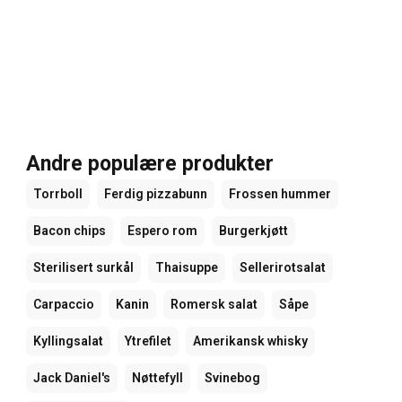
Andre populære produkter
Torrboll
Ferdig pizzabunn
Frossen hummer
Bacon chips
Espero rom
Burgerkjøtt
Sterilisert surkål
Thaisuppe
Sellerirotsalat
Carpaccio
Kanin
Romersk salat
Såpe
Kyllingsalat
Ytrefilet
Amerikansk whisky
Jack Daniel's
Nøttefyll
Svinebog