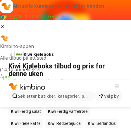
Aktuelle kundeaviser alltid for hånden
Legg til i Chrome – GRATIS
Kimbino-appen
Kiwi Kjøleboks
Alle tilbud på ett sted
Kiwi Kjøleboks tilbud og pris for
(14,1k anmeldelser)
denne uken
Åpne
Vi fant ingen resultater for det ordet.
Andre produkter i butikkene Kiwi
Søk etter butikker, kategorier, produkter...
Velg by
Kiwi
Salmalaks
Kiwi
Makrell i tomat
Kiwi
Ferdig salat
Kiwi
Ferdig vaffelrøre
Kiwi
Friele kaffe
Kiwi
Rødbetejuice
Kiwi
Sørlandsis