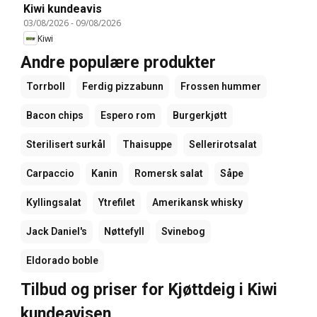
Kiwi kundeavis
03/08/2026
-
09/08/2026
Kiwi
Andre populære produkter
Torrboll
Ferdig pizzabunn
Frossen hummer
Bacon chips
Espero rom
Burgerkjøtt
Sterilisert surkål
Thaisuppe
Sellerirotsalat
Carpaccio
Kanin
Romersk salat
Såpe
Kyllingsalat
Ytrefilet
Amerikansk whisky
Jack Daniel's
Nøttefyll
Svinebog
Eldorado boble
Tilbud og priser for Kjøttdeig i Kiwi
kundeavisen