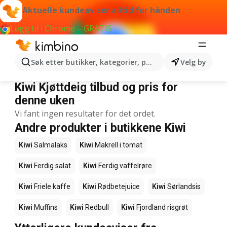
Aktuelle kundeaviser alltid for hånden
Legg til i Chrome – GRATIS
Søk etter butikker, kategorier, produkter...
Velg by
Kiwi Kjøttdeig
Kiwi Kjøttdeig tilbud og pris for
denne uken
Vi fant ingen resultater for det ordet.
Andre produkter i butikkene Kiwi
Kiwi
Salmalaks
Kiwi
Makrell i tomat
Kiwi
Ferdig salat
Kiwi
Ferdig vaffelrøre
Kiwi
Friele kaffe
Kiwi
Rødbetejuice
Kiwi
Sørlandsis
Kiwi
Muffins
Kiwi
Redbull
Kiwi
Fjordland risgrøt