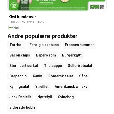
Kiwi kundeavis
03/08/2026
-
09/08/2026
Kiwi
Andre populære produkter
Torrboll
Ferdig pizzabunn
Frossen hummer
Bacon chips
Espero rom
Burgerkjøtt
Sterilisert surkål
Thaisuppe
Sellerirotsalat
Carpaccio
Kanin
Romersk salat
Såpe
Kyllingsalat
Ytrefilet
Amerikansk whisky
Jack Daniel's
Nøttefyll
Svinebog
Eldorado boble