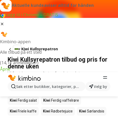
Aktuelle kundeaviser alltid for hånden
Legg til i Chrome – GRATIS
Kimbino-appen
Kiwi Kullsyrepatron
Alle tilbud på ett sted
Kiwi Kullsyrepatron tilbud og pris for
(14,1k anmeldelser)
denne uken
Åpne
Vi fant ingen resultater for det ordet.
Andre produkter i butikkene Kiwi
Søk etter butikker, kategorier, produkter...
Velg by
Kiwi
Salmalaks
Kiwi
Makrell i tomat
Kiwi
Ferdig salat
Kiwi
Ferdig vaffelrøre
Kiwi
Friele kaffe
Kiwi
Rødbetejuice
Kiwi
Sørlandsis