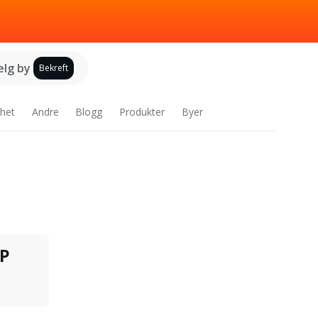
elg by
Bekreft
het
Andre
Blogg
Produkter
Byer
P