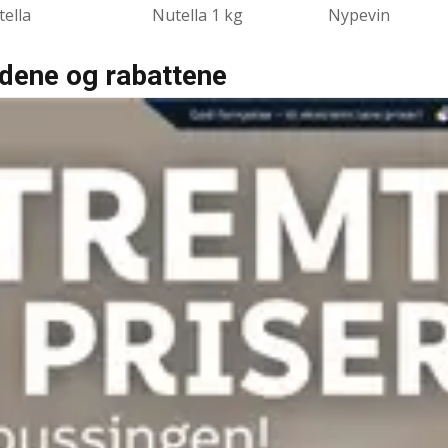
ella
Nutella 1 kg
Nypevin
udene og rabattene