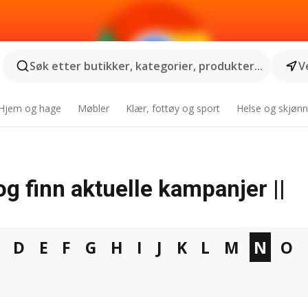
Søk etter butikker, kategorier, produkter...
V
Hjem og hage
Møbler
Klær, fottøy og sport
Helse og skjønn
og finn aktuelle kampanjer ||
D
E
F
G
H
I
J
K
L
M
N
O