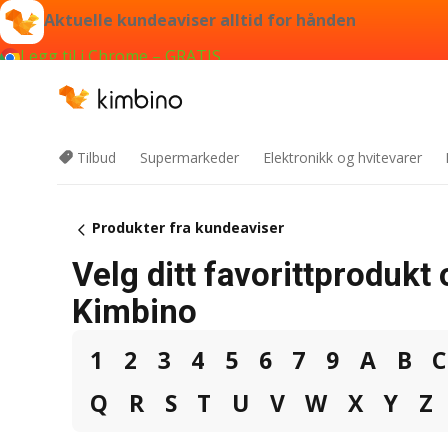
Aktuelle kundeaviser alltid for hånden
Legg til i Chrome – GRATIS
Tilbud
Supermarkeder
Elektronikk og hvitevarer
Produkter fra kundeaviser
Velg ditt favorittprodukt 
Kimbino
1
2
3
4
5
6
7
9
A
B
C
Q
R
S
T
U
V
W
X
Y
Z