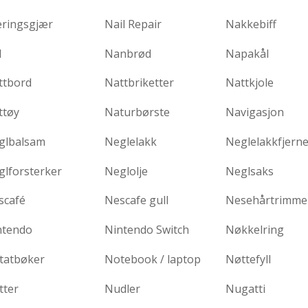
ringsgjær
Nail Repair
Nakkebiff
l
Nanbrød
Napakål
ttbord
Nattbriketter
Nattkjole
ttøy
Naturbørste
Navigasjon
glbalsam
Neglelakk
Neglelakkfjerne
glforsterker
Neglolje
Neglsaks
scafé
Nescafe gull
Nesehårtrimme
ntendo
Nintendo Switch
Nøkkelring
tatbøker
Notebook / laptop
Nøttefyll
tter
Nudler
Nugatti