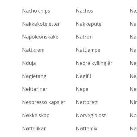
Nacho chips
Nachos
Næ
Nakkekoteletter
Nakkepute
Na
Napoleonskake
Natron
Na
Nattkrem
Nattlampe
Na
Nduja
Nedre kyllinglår
Ne
Negletang
Neglfil
Ne
Nektariner
Nepe
Ne
Nespresso kapsler
Nettbrett
Ni
Nøkkelskap
Norvegia ost
No
Nøttelikør
Nøttemix
Nø