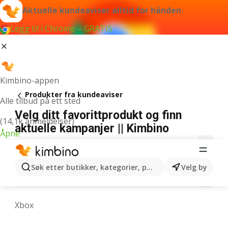
Aktuelle kundeaviser alltid for hånden
Legg til i Chrome – GRATIS
Kimbino-appen
Produkter fra kundeaviser
Alle tilbud på ett sted
Velg ditt favorittprodukt og finn
(14,1k anmeldelser)
aktuelle kampanjer || Kimbino
Åpne
1
2
3
4
5
6
7
9
A
B
C
Søk etter butikker, kategorier, produkter...
Velg by
J
K
L
M
N
O
P
Q
R
S
T
Xbox