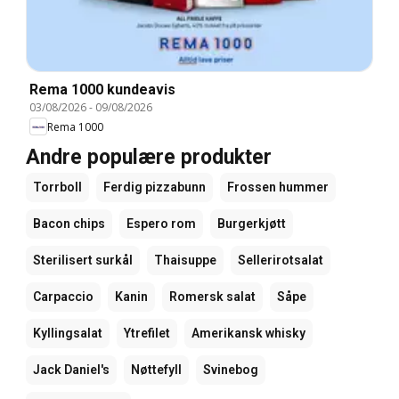
Rema 1000 kundeavis
03/08/2026
-
09/08/2026
Rema 1000
Andre populære produkter
Torrboll
Ferdig pizzabunn
Frossen hummer
Bacon chips
Espero rom
Burgerkjøtt
Sterilisert surkål
Thaisuppe
Sellerirotsalat
Carpaccio
Kanin
Romersk salat
Såpe
Kyllingsalat
Ytrefilet
Amerikansk whisky
Jack Daniel's
Nøttefyll
Svinebog