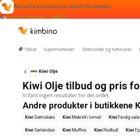
Aktuelle kundeaviser alltid for hånden
Legg til i Chrome – GRATIS
Tilbud
Supermarkeder
Elektronikk og hvitevarer
Kiwi Olje
Kiwi Olje tilbud og pris 
Vi fant ingen resultater for det ordet.
Andre produkter i butikkene K
Kiwi
Salmalaks
Kiwi
Makrell i tomat
Kiwi
Ferdig sala
Kiwi
Sørlandsis
Kiwi
Muffins
Kiwi
Redbull
Kiwi
Fjo