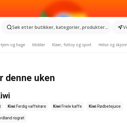
Søk etter butikker, kategorier, produkter...
V
Hjem og hage
Mobler
Klaer, fottoy og sport
Helse og skjon
for denne uken
iwi
t
Kiwi
Ferdig vaffelrøre
Kiwi
Friele kaffe
Kiwi
Rødbetejuice
rdland risgrøt