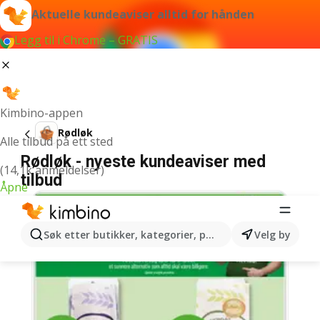
Aktuelle kundeaviser alltid for hånden
Legg til i Chrome – GRATIS
Kimbino-appen
Rødløk
Alle tilbud på ett sted
Rødløk - nyeste kundeaviser med
(14,1k anmeldelser)
tilbud
Åpne
Søk etter butikker, kategorier, produkter...
Velg by