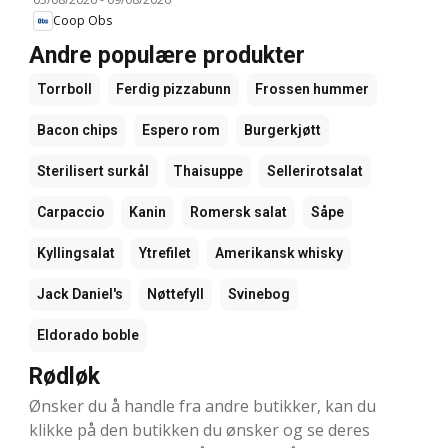
Coop Obs
Andre populære produkter
Torrboll
Ferdig pizzabunn
Frossen hummer
Bacon chips
Espero rom
Burgerkjøtt
Sterilisert surkål
Thaisuppe
Sellerirotsalat
Carpaccio
Kanin
Romersk salat
Såpe
Kyllingsalat
Ytrefilet
Amerikansk whisky
Jack Daniel's
Nøttefyll
Svinebog
Eldorado boble
Rødløk
Ønsker du å handle fra andre butikker, kan du
klikke på den butikken du ønsker og se deres