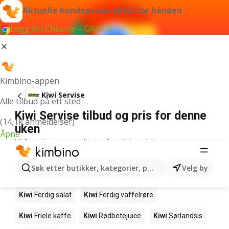
Aktuelle kundeaviser alltid for hånden
Legg til i Chrome – GRATIS
Kimbino-appen
Kiwi Servise
Alle tilbud på ett sted
Kiwi Servise tilbud og pris for denne
(14,1k anmeldelser)
uken
Åpne
Vi fant ingen resultater for det ordet.
Andre produkter i butikkene Kiwi
Søk etter butikker, kategorier, produkter...
Velg by
Kiwi
Salmalaks
Kiwi
Makrell i tomat
Kiwi
Ferdig salat
Kiwi
Ferdig vaffelrøre
Kiwi
Friele kaffe
Kiwi
Rødbetejuice
Kiwi
Sørlandsis