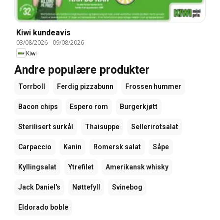
Kiwi kundeavis
03/08/2026
-
09/08/2026
Kiwi
Andre populære produkter
Torrboll
Ferdig pizzabunn
Frossen hummer
Bacon chips
Espero rom
Burgerkjøtt
Sterilisert surkål
Thaisuppe
Sellerirotsalat
Carpaccio
Kanin
Romersk salat
Såpe
Kyllingsalat
Ytrefilet
Amerikansk whisky
Jack Daniel's
Nøttefyll
Svinebog
Eldorado boble