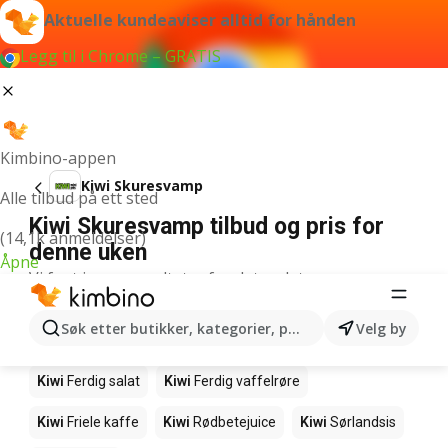
Aktuelle kundeaviser alltid for hånden
Legg til i Chrome – GRATIS
Kimbino-appen
Kiwi Skuresvamp
Alle tilbud på ett sted
Kiwi Skuresvamp tilbud og pris for
(14,1k anmeldelser)
denne uken
Åpne
Vi fant ingen resultater for det ordet.
Andre produkter i butikkene Kiwi
Søk etter butikker, kategorier, produkter...
Velg by
Kiwi
Salmalaks
Kiwi
Makrell i tomat
Kiwi
Ferdig salat
Kiwi
Ferdig vaffelrøre
Kiwi
Friele kaffe
Kiwi
Rødbetejuice
Kiwi
Sørlandsis