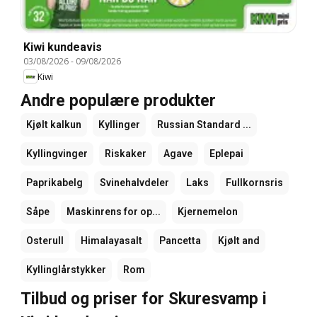
Kiwi kundeavis
03/08/2026
-
09/08/2026
Kiwi
Andre populære produkter
Kjølt kalkun
Kyllinger
Russian Standard ...
Kyllingvinger
Riskaker
Agave
Eplepai
Paprikabelg
Svinehalvdeler
Laks
Fullkornsris
Såpe
Maskinrens for op...
Kjernemelon
Osterull
Himalayasalt
Pancetta
Kjølt and
Kyllinglårstykker
Rom
Tilbud og priser for Skuresvamp i