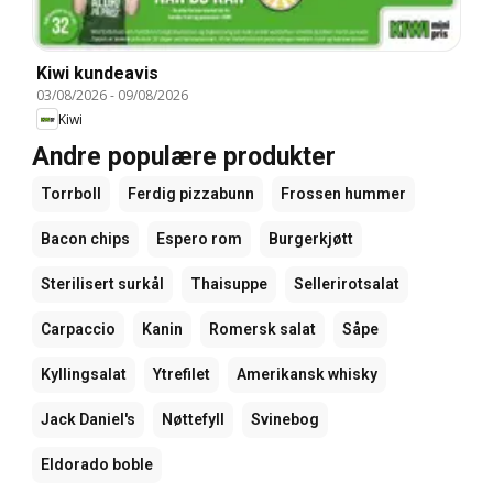
Kiwi kundeavis
03/08/2026
-
09/08/2026
Kiwi
Andre populære produkter
Torrboll
Ferdig pizzabunn
Frossen hummer
Bacon chips
Espero rom
Burgerkjøtt
Sterilisert surkål
Thaisuppe
Sellerirotsalat
Carpaccio
Kanin
Romersk salat
Såpe
Kyllingsalat
Ytrefilet
Amerikansk whisky
Jack Daniel's
Nøttefyll
Svinebog
Eldorado boble