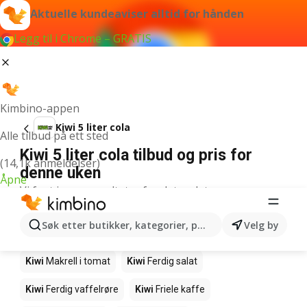
Aktuelle kundeaviser alltid for hånden
Legg til i Chrome – GRATIS
Kimbino-appen
Kiwi 5 liter cola
Alle tilbud på ett sted
Kiwi 5 liter cola tilbud og pris for
(14,1k anmeldelser)
denne uken
Åpne
Vi fant ingen resultater for det ordet.
Andre produkter i butikkene Kiwi
Søk etter butikker, kategorier, produkter...
Velg by
Kiwi
Edamamebønner
Kiwi
Fårikålkjøtt
Kiwi
Makrell i tomat
Kiwi
Ferdig salat
Kiwi
Ferdig vaffelrøre
Kiwi
Friele kaffe