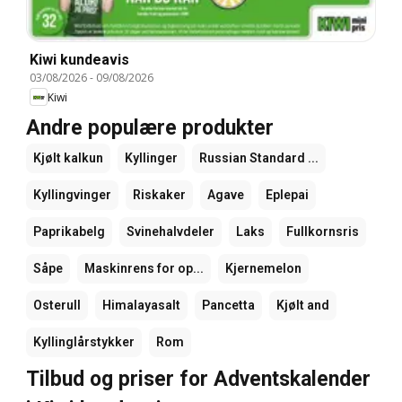
Kiwi kundeavis
03/08/2026
-
09/08/2026
Kiwi
Andre populære produkter
Kjølt kalkun
Kyllinger
Russian Standard ...
Kyllingvinger
Riskaker
Agave
Eplepai
Paprikabelg
Svinehalvdeler
Laks
Fullkornsris
Såpe
Maskinrens for op...
Kjernemelon
Osterull
Himalayasalt
Pancetta
Kjølt and
Kyllinglårstykker
Rom
Tilbud og priser for Adventskalender