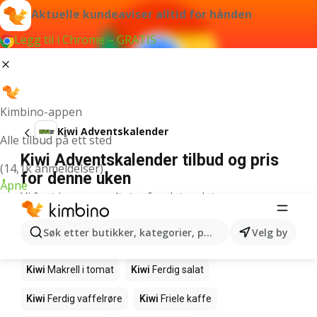
Aktuelle kundeaviser alltid for hånden
Legg til i Chrome – GRATIS
Kimbino-appen
Kiwi Adventskalender
Alle tilbud på ett sted
Kiwi Adventskalender tilbud og pris
(14,1k anmeldelser)
for denne uken
Åpne
Vi fant ingen resultater for det ordet.
Andre produkter i butikkene Kiwi
Søk etter butikker, kategorier, produkter...
Velg by
Kiwi
Edamamebønner
Kiwi
Fårikålkjøtt
Kiwi
Makrell i tomat
Kiwi
Ferdig salat
Kiwi
Ferdig vaffelrøre
Kiwi
Friele kaffe