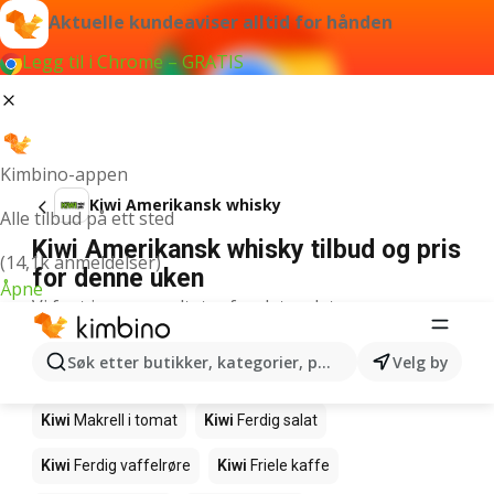
Aktuelle kundeaviser alltid for hånden
Legg til i Chrome – GRATIS
Kimbino-appen
Kiwi Amerikansk whisky
Alle tilbud på ett sted
Kiwi Amerikansk whisky tilbud og pris
(14,1k anmeldelser)
for denne uken
Åpne
Vi fant ingen resultater for det ordet.
Andre produkter i butikkene Kiwi
Søk etter butikker, kategorier, produkter...
Velg by
Kiwi
Edamamebønner
Kiwi
Fårikålkjøtt
Kiwi
Makrell i tomat
Kiwi
Ferdig salat
Kiwi
Ferdig vaffelrøre
Kiwi
Friele kaffe