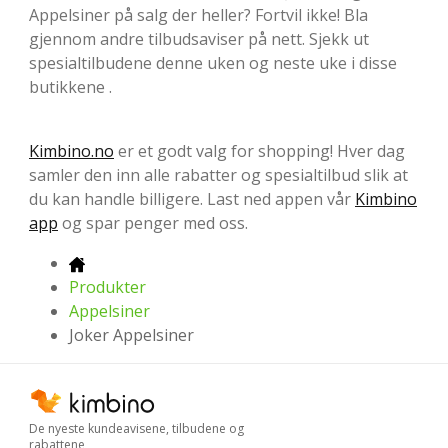
Appelsiner på salg der heller? Fortvil ikke! Bla
gjennom andre tilbudsaviser på nett. Sjekk ut
spesialtilbudene denne uken og neste uke i disse
butikkene .
Kimbino.no
er et godt valg for shopping! Hver dag
samler den inn alle rabatter og spesialtilbud slik at
du kan handle billigere. Last ned appen vår
Kimbino
app
og spar penger med oss.
Produkter
Appelsiner
Joker Appelsiner
De nyeste kundeavisene, tilbudene og
rabattene