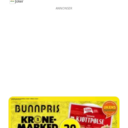
Joker
ANNONSER