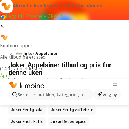
Aktuelle kundeaviser alltid for hånden
Legg til i Chrome – GRATIS
Kimbino-appen
Joker Appelsiner
Alle tilbud på ett sted
Joker Appelsiner tilbud og pris for
(14,1k anmeldelser)
denne uken
Åpne
Vi fant ingen resultater for det ordet.
Andre produkter i butikkene Joker
Søk etter butikker, kategorier, produkter...
Velg by
Joker
Salmalaks
Joker
Makrell i tomat
Joker
Ferdig salat
Joker
Ferdig vaffelrøre
Joker
Friele kaffe
Joker
Rødbetejuice