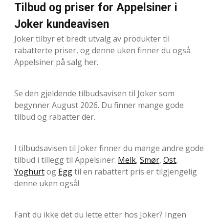
Tilbud og priser for Appelsiner i
Joker kundeavisen
Joker tilbyr et bredt utvalg av produkter til
rabatterte priser, og denne uken finner du også
Appelsiner på salg her.
Se den gjeldende tilbudsavisen til Joker som
begynner August 2026. Du finner mange gode
tilbud og rabatter der.
I tilbudsavisen til Joker finner du mange andre gode
tilbud i tillegg til Appelsiner.
Melk
,
Smør
,
Ost
,
Yoghurt
og
Egg
til en rabattert pris er tilgjengelig
denne uken også!
Fant du ikke det du lette etter hos Joker? Ingen