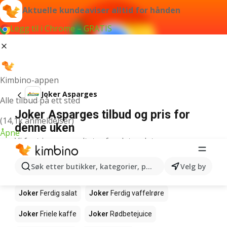
Aktuelle kundeaviser alltid for hånden
Legg til i Chrome – GRATIS
Kimbino-appen
Joker Asparges
Alle tilbud på ett sted
Joker Asparges tilbud og pris for
(14,1k anmeldelser)
denne uken
Åpne
Vi fant ingen resultater for det ordet.
Andre produkter i butikkene Joker
Søk etter butikker, kategorier, produkter...
Velg by
Joker
Salmalaks
Joker
Makrell i tomat
Joker
Ferdig salat
Joker
Ferdig vaffelrøre
Joker
Friele kaffe
Joker
Rødbetejuice