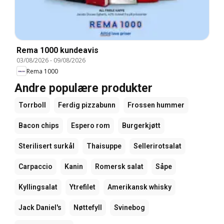
Rema 1000 kundeavis
03/08/2026
-
09/08/2026
Rema 1000
Andre populære produkter
Torrboll
Ferdig pizzabunn
Frossen hummer
Bacon chips
Espero rom
Burgerkjøtt
Sterilisert surkål
Thaisuppe
Sellerirotsalat
Carpaccio
Kanin
Romersk salat
Såpe
Kyllingsalat
Ytrefilet
Amerikansk whisky
Jack Daniel's
Nøttefyll
Svinebog