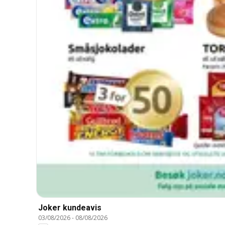
Joker kundeavis
03/08/2026
-
08/08/2026