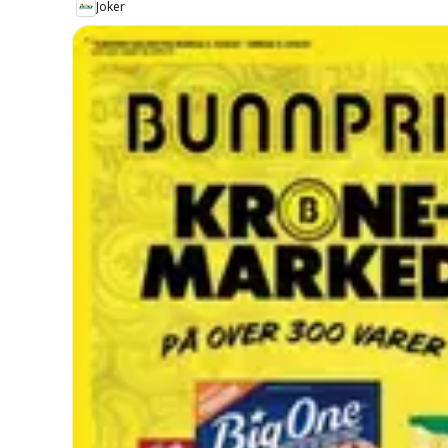
Joker