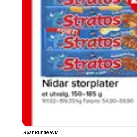
Spar kundeavis