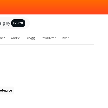
elg by
Bekreft
het
Andre
Blogg
Produkter
Byer
tejuice