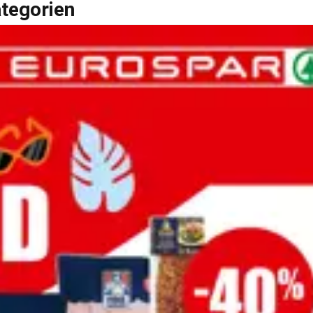
ategorien